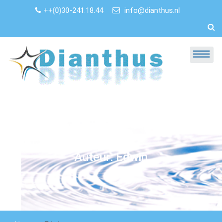
Skip
++(0)30-241.18.44
info@dianthus.nl
to
content
Auteur:
Edwin