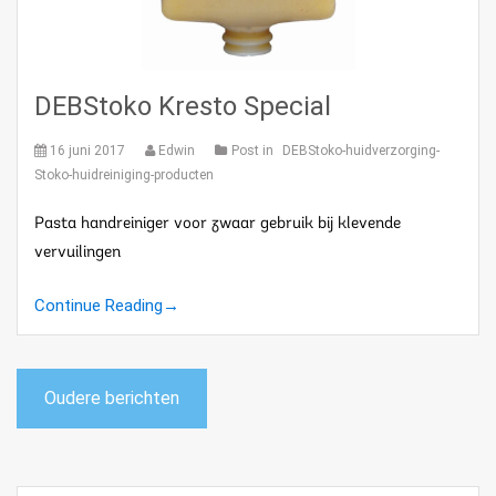
DEBStoko Kresto Special
16 juni 2017
Edwin
Post in
DEBStoko-huidverzorging-
Stoko-huidreiniging-producten
Pasta handreiniger voor zwaar gebruik bij klevende
vervuilingen
Continue Reading
→
Berichten
Oudere berichten
navigatie