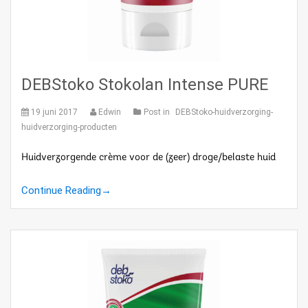
DEBStoko Stokolan Intense PURE
19 juni 2017
Edwin
Post in
DEBStoko-huidverzorging-
huidverzorging-producten
Huidverzorgende crème voor de (zeer) droge/belaste huid
Continue Reading
→