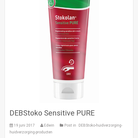
DEBStoko Sensitive PURE
19 juni 2017
Edwin
Post in
DEBStoko-huidverzorging-
huidverzorging-producten