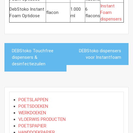
Instant
DebStoko Instant
1.000
6
flacon
Foam
Foam Optidose
ml
flacons
dispensers
Bericht
DEBStoko Touchfree
DEBStoko dispensers
navigatie
dispensers &
voor Instantfoam
desinfectiezuilen
POETSLAPPEN
POETSDOEKEN
WERKDOEKEN
VLOERWIS PRODUCTEN
POETSPAPIER
HANDDOEKPAPIER