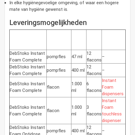
In elke hygiënegevoelige omgeving, of waar een hogere
mate van hygiëne gewenst is.
Leveringsmogelijkheden
Aantal
Product
Verpakking
Inhoud
per
Dispenser
doos
DebStoko Instant
12
pompfles
47 ml
–
Foam Complete
flacons
DebStoko Instant
12
pompfles
400 ml
–
Foam Complete
flacons
Instant
DebStoko Instant
1.000
6
flacon
Foam
Foam Complete
ml
flacons
dispensers
Instant
DebStoko Instant
1.000
3
Foam
flacon
Foam Complete
ml
flacons
touchless
dispenser
DebStoko Instant
12
pompfles
400 ml
–
Foam Optidose
flacons