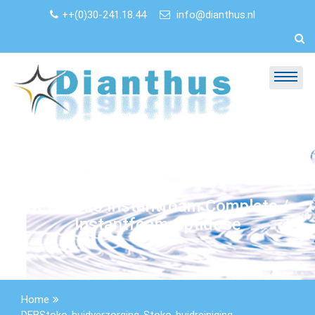
Skip
++(0)30-241.18.44
info@dianthus.nl
to
content
DEBStoko Instantfoam Complete /
Instantfoam Optidose
Home