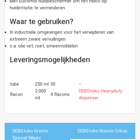
Met Eucornol huidbeschermer om het risico op
huidirritatie te verminderen
Waar te gebruiken?
In industriële omgevingen voor het verwijderen van
extreem zware vervuilingen
o.a. olie vet, roet, smeermiddelen
Leveringsmogelijkheden
Aantal per
Verpakking
Inhoud
Dispenser
doos
tube
250 ml
30
–
2.000
DEBStoko Heavyduty
flacon
4 flacons
ml
dispenser
Bericht
DEBStoko Kresto
DEBStoko Kresto Citrus
navigatie
Special Wipes