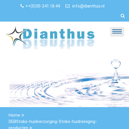
Skip
++(0)30-241.18.44
info@dianthus.nl
to
content
DEBStoko Solopol EXTRA
Home
DEBStoko-huidverzorging-Stoko-huidreiniging-
producten