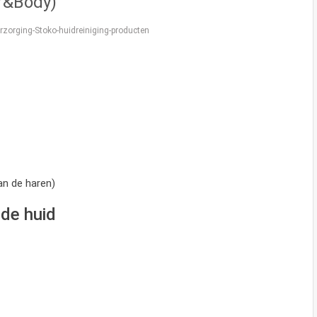
ir&Body)
zorging-Stoko-huidreiniging-producten
an de haren)
de huid