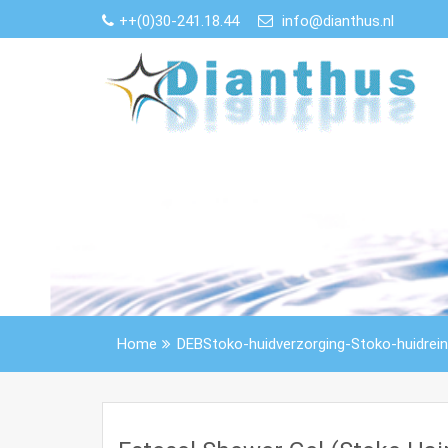
Skip
++(0)30-241.18.44
info@dianthus.nl
to
content
Home
DEBStoko-huidverzorging-Stoko-huidrein