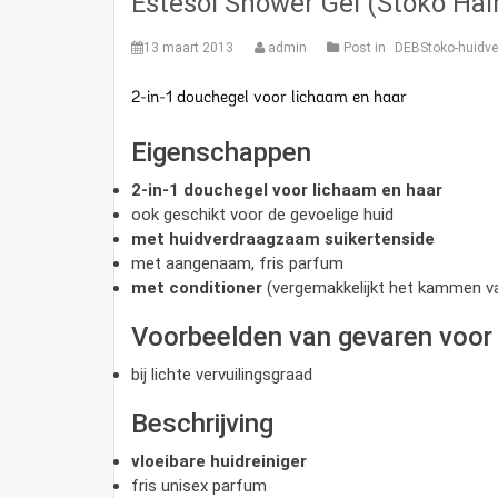
Estesol Shower Gel (Stoko Ha
13 maart 2013
admin
Post in
DEBStoko-huidver
2-in-1 douchegel voor lichaam en haar
Eigenschappen
2-in-1 douchegel voor lichaam en haar
ook geschikt voor de gevoelige huid
met huidverdraagzaam suikertenside
met aangenaam, fris parfum
met conditioner
(vergemakkelijkt het kammen v
Voorbeelden van gevaren voor 
bij lichte vervuilingsgraad
Beschrijving
vloeibare huidreiniger
fris unisex parfum