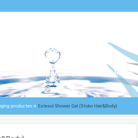
Estesol Shower Gel (Stoko Hair&Body)
iging-producten
Estesol Shower Gel (Stoko Hair&Body)