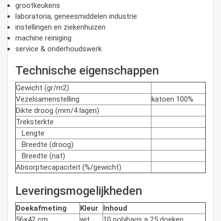
grootkeukens
laboratoria, geneesmiddelen industrie
instellingen en ziekenhuizen
machine reiniging
service & onderhoudswerk
Technische eigenschappen
Gewicht (gr/m2)
Vezelsamenstelling
katoen 100%
Dikte droog (mm/4 lagen)
Treksterkte
Lengte
Breedte (droog)
Breedte (nat)
Absorptiecapaciteit (%/gewicht)
Leveringsmogelijkheden
Doekafmeting
Kleur
Inhoud
56×42 cm
wit
10 polybags a 25 doeken