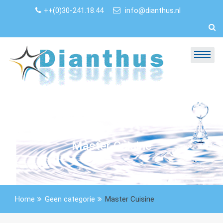
Skip
++(0)30-241.18.44
info@dianthus.nl
to
content
Master Cuisine
Home
Geen categorie
Master Cuisine