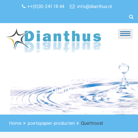
Skip
++(0)30-241.18.44
info@dianthus.nl
to
content
Quattrocel
Home
poetspapier-producten
Quattrocel