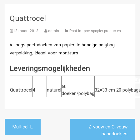
Quattrocel
13 maart 2013
admin
Post in
poetspapier-producten
4-laags poetsdoeken van papier. In handige polybag
verpakking, ideaal voor monteurs
Leveringsmogelijkheden
Product
Lagen
Kleur
Vellen
Afmeting
Verpakkin
50
Quattrocel
4
naturel
32×33 cm
20 polybag
doeken/polybag
Bericht
Multicel-L
Z-vouw en C-vouw
navigatie
handdoekjes