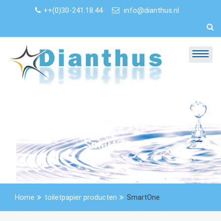
Skip
++(0)30-241.18.44
info@dianthus.nl
to
content
SmartOne
Home
toiletpapier producten
SmartOne