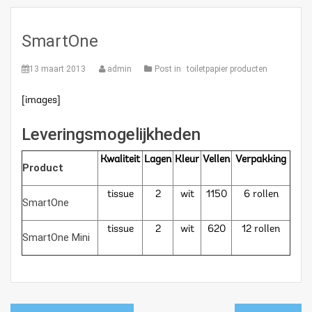
SmartOne
13 maart 2013
admin
Post in
toiletpapier producten
[images]
Leveringsmogelijkheden
Kwaliteit
Lagen
Kleur
Vellen
Verpakking
Product
tissue
2
wit
1150
6 rollen
SmartOne
tissue
2
wit
620
12 rollen
SmartOne Mini